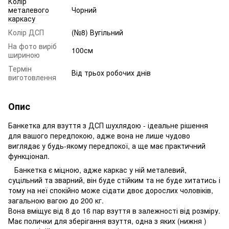
Колір
металевого
Чорний
каркасу
Колір ДСП
(№8) Вугільний
На фото виріб
100см
шириною
Термін
Від трьох робочих днів
виготовлення
Опис
Банкетка для взуття з ДСП шухлядою - ідеальне рішення
для вашого передпокою, адже вона не лише чудово
виглядає у будь-якому передпокої, а ще має практичний
функціонал.
Банкетка є міцною, адже каркас у ній металевий,
суцільний та зварний, він буде стійким та не буде хитатись і
тому на неї спокійно може сідати двоє дорослих чоловіків,
загальною вагою до 200 кг.
Вона вміщує від 8 до 16 пар взуття в залежності від розміру.
Має полички для зберігання взуття, одна з яких (нижня )