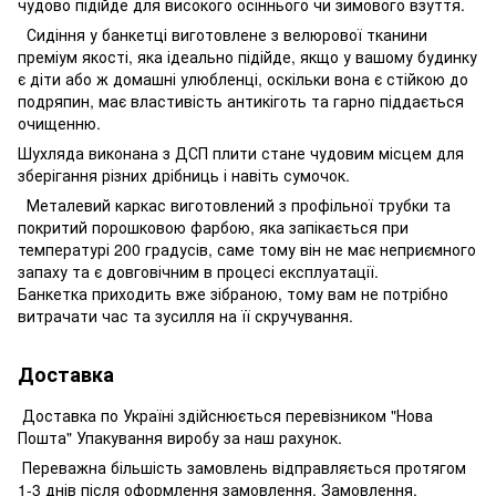
чудово підійде для високого осіннього чи зимового взуття.
Сидіння у банкетці виготовлене з велюрової тканини
преміум якості, яка ідеально підійде, якщо у вашому будинку
є діти або ж домашні улюбленці, оскільки вона є стійкою до
подряпин, має властивість антикіготь та гарно піддається
очищенню.
Шухляда виконана з ДСП плити стане чудовим місцем для
зберігання різних дрібниць і навіть сумочок.
Металевий каркас виготовлений з профільної трубки та
покритий порошковою фарбою, яка запікається при
температурі 200 градусів, саме тому він не має неприємного
запаху та є довговічним в процесі експлуатації.
Банкетка приходить вже зібраною, тому вам не потрібно
витрачати час та зусилля на її скручування.
Доставка
Доставка по Україні здійснюється перевізником "Нова
Пошта" Упакування виробу за наш рахунок.
Переважна більшість замовлень відправляється протягом
1-3 днів після оформлення замовлення. Замовлення,