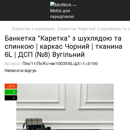
Банкетки з шухлядою
Банкетка "Каретка" з шухлядою та с
Банкетка "Каретка" з шухлядою та
спинкою | каркас Чорний | тканина
6L | ДСП (№8) Вугільний
Артикул:
Пло/1т/Ло/Кс/чм/10035/6L/д3/+1+3/100
Написати відгук
−27%
4
4