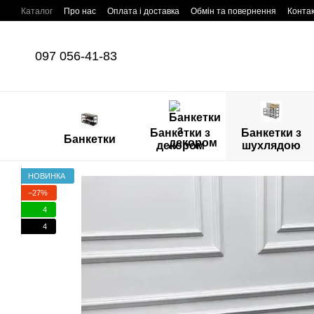
Перейти до основного контенту
Каталог
Про нас
Оплата і доставка
Обмін та повернення
Конта
097 056-41-83
Банкетки з
Банкетки з
Банкетки
декором
шухлядою
НОВИНКА
−27%
4
4