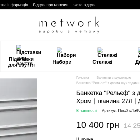
ктна інформація
Відгуки про магазин
Фото-відгуки
Підставки
Набори
Стелажі
Д
для взуття
Головна
Банкетки з шухлядою
Банкетка "Рельєф" з двома шухлядами т
Банкетка "Рельєф" з 
Хром | тканина 27Л |
В наявності
Артикул: Пло/2т/Ло/Р
10 400 грн
14 25
Ширина