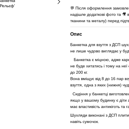
💬 Після оформлення замовлен
надішле додаткові фото та 🎥 в
тканини та металу) перед під
Опис
Банкетка для взуття з ДСП шу
не лише чудово виглядає у бу
Банкетка є міцною, адже карка
не буде хитатись і тому на неї
до 200 кг.
Вона вміщує від 8 до 16 пар вз
взуття, одна з яких (нижня) чу
Сидіння у банкетці виготовлен
якщо у вашому будинку є діти 
має властивість антикіготь та
Шухляди виконані з ДСП плити 
навіть сумочок.