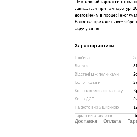
Металевий каркас виготовлен
запікається при температурі 2
довговічним в процесі експлуат
Банкетка приходить вже зібран
скручування.
Характеристики
Глибина
3
Висота
8
Відстані між поличками
2
Колір тканини
2
Колір металевого каркасу
Х
Колір ДСП
(
На фото виріб шириною
1
Термін виготовлення
В
Доставка
Оплата
Гар