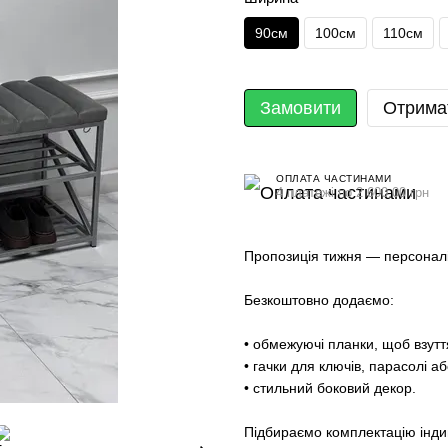
90см
100см
110см
Замовити
Отрима
ОПЛАТА ЧАСТИНАМИ
4 платежі по 2 600.00 грн
Пропозиція тижня — персоналі
Безкоштовно додаємо:
• обмежуючі планки, щоб взутт
• гачки для ключів, парасолі а
• стильний боковий декор.
Підбираємо комплектацію індив