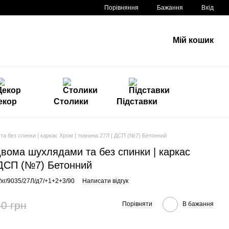
Порівняння
Бажання
Вхід
Мій кошик
екор
Столики
Підставки
а без спинки | каркас Хром | тканина 27Л | ДСП (№7) Бетонний
двома шухлядами та без спинки | каркас
 ДСП (№7) Бетонний
/хг/9035/27Л/д7/+1+2+3/90
Написати відгук
0 грн
Порівняти
В бажання