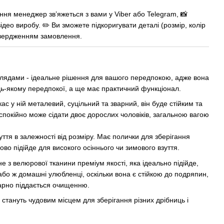
ня менеджер зв’яжеться з вами у Viber або Telegram, 📸
ідео виробу. ✏️ Ви зможете підкоригувати деталі (розмір, колір
твердженням замовлення.
хлядами - ідеальне рішення для вашого передпокою, адже вона
дь-якому передпокої, а ще має практичний функціонал.
с у ній металевий, суцільний та зварний, він буде стійким та
 спокійно може сідати двоє дорослих чоловіків, загальною вагою
уття в залежності від розміру. Має полички для зберігання
дово підійде для високого осіннього чи зимового взуття.
е з велюрової тканини преміум якості, яка ідеально підійде,
або ж домашні улюбленці, оскільки вона є стійкою до подряпин,
 гарно піддається очищенню.
стануть чудовим місцем для зберігання різних дрібниць і