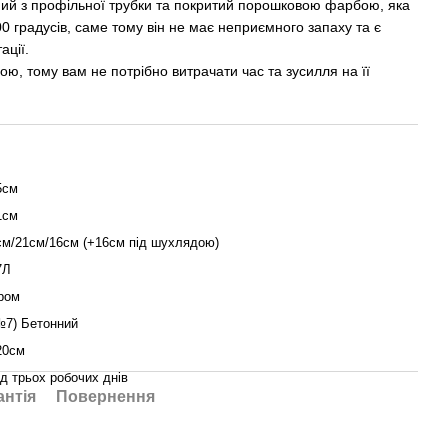
ий з профільної трубки та покритий порошковою фарбою, яка
00 градусів, саме тому він не має неприємного запаху та є
ації.
ою, тому вам не потрібно витрачати час та зусилля на її
5см
1см
см/21см/16см (+16см під шухлядою)
7Л
ром
№7) Бетонний
20см
ід трьох робочих днів
антія
Повернення