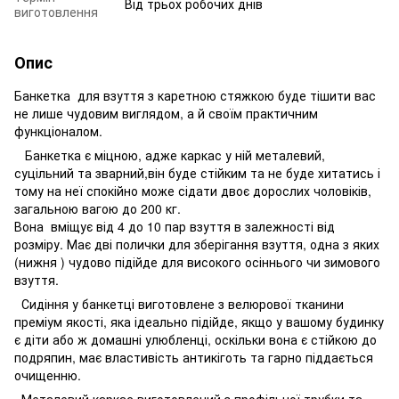
Від трьох робочих днів
виготовлення
Опис
Банкетка для взуття з каретною стяжкою буде тішити вас
не лише чудовим виглядом, а й своїм практичним
функціоналом.
Банкетка є міцною, адже каркас у ній металевий,
суцільний та зварний,він буде стійким та не буде хитатись і
тому на неї спокійно може сідати двоє дорослих чоловіків,
загальною вагою до 200 кг.
Вона вміщує від 4 до 10 пар взуття в залежності від
розміру. Має дві полички для зберігання взуття, одна з яких
(нижня ) чудово підійде для високого осіннього чи зимового
взуття.
Сидіння у банкетці виготовлене з велюрової тканини
преміум якості, яка ідеально підійде, якщо у вашому будинку
є діти або ж домашні улюбленці, оскільки вона є стійкою до
подряпин, має властивість антикіготь та гарно піддається
очищенню.