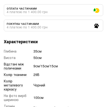
ОПЛАТА ЧАСТИНАМИ
4 платежі по 1 400.00 грн
ПОКУПКА ЧАСТИНАМИ
4 платежі по 1 400.00 грн
Характеристики
Глибина
35см
Висота
50см
Відстані між
9см/15см/15см
поличками
Колір тканини
29В
Колір
металевого
Чорний
каркасу
На фото виріб
100см
шириною
Термін