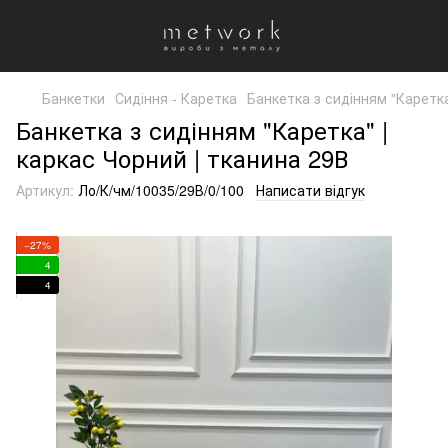
Банкетки
Сидіння - Каретка
Банкетка з сидінням "Каретка
Банкетка з сидінням "Каретка" |
каркас Чорний | тканина 29В
Артикул:
Ло/К/чм/10035/29В/0/100
Написати відгук
−27%
4
4