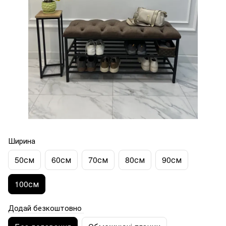
Ширина
50см
60см
70см
80см
90см
100см
Додай безкоштовно