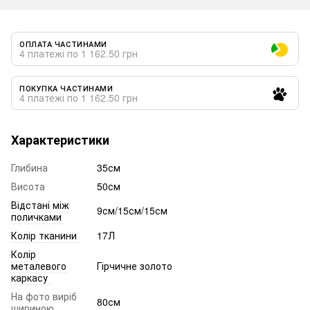
ОПЛАТА ЧАСТИНАМИ
4 платежі по 1 162.50 грн
ПОКУПКА ЧАСТИНАМИ
4 платежі по 1 162.50 грн
Характеристики
Глибина
35см
Висота
50см
Відстані між
9см/15см/15см
поличками
Колір тканини
17Л
Колір
металевого
Гірчичне золото
каркасу
На фото виріб
80см
шириною