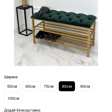
Ширина
50см
60см
70см
80см
90см
100см
Додай безкоштовно