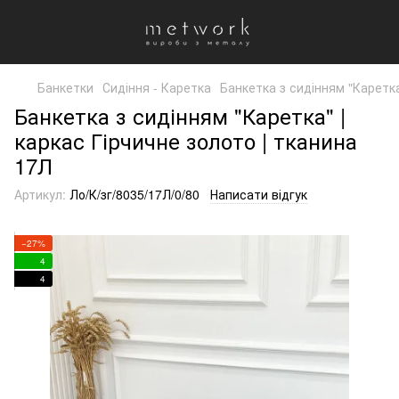
Банкетки
Сидіння - Каретка
Банкетка з сидінням "Каретка
Банкетка з сидінням "Каретка" |
каркас Гірчичне золото | тканина
17Л
Артикул:
Ло/К/зг/8035/17Л/0/80
Написати відгук
−27%
4
4