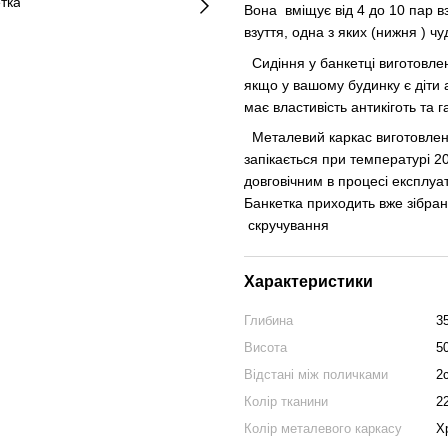
Вона вміщує від 4 до 10 пар вз
взуття, одна з яких (нижня ) ч
Сидіння у банкетці виготовлен
якщо у вашому будинку є діти 
має властивість антикіготь та
Металевий каркас виготовлен
запікається при температурі 2
довговічним в процесі експлуат
Банкетка приходить вже зібран
скручування
Характеристики
Глибина
3
Висота
5
Відстані між поличками
2
Колір тканини
2
Колір металевого каркасу
Х