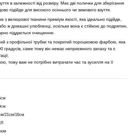
уття в залежності від розміру. Має дві полички для зберігання
удово підійде для високого осіннього чи зимового взуття.
е з велюрової тканини преміум якості, яка ідеально підійде,
або ж домашні улюбленці, оскільки вона є стійкою до подряпин,
 гарно піддається очищенню.
ий з профільної трубки та покритий порошковою фарбою, яка
00 градусів, саме тому він немає неприємного запаху та є
ації.
ою, тому вам не потрібно витрачати час та зусилля на її
5см
0см
см/21см/16см
2Л
ром