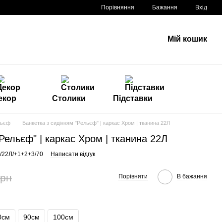
Порівняння
Бажання
Вхід
Мій кошик
екор
Столики
Підставки
льєф
Банкетка з сидінням "Рельєф" | каркас Хром | тканина 22Л
Рельєф" | каркас Хром | тканина 22Л
5/22Л/+1+2+3/70
Написати відгук
грн
Порівняти
В бажання
0см
90см
100см