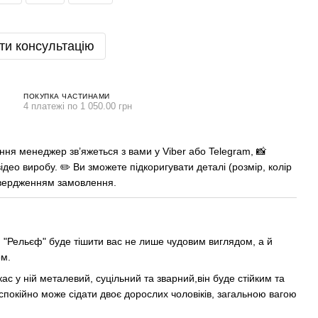
ти консультацію
ПОКУПКА ЧАСТИНАМИ
4 платежі по 1 050.00 грн
ня менеджер зв’яжеться з вами у Viber або Telegram, 📸
ідео виробу. ✏️ Ви зможете підкоригувати деталі (розмір, колір
твердженням замовлення.
м "Рельєф" буде тішити вас не лише чудовим виглядом, а й
ом.
с у ній металевий, суцільний та зварний,він буде стійким та
 спокійно може сідати двоє дорослих чоловіків, загальною вагою