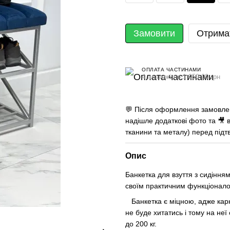
Замовити
Отрима
ОПЛАТА ЧАСТИНАМИ
4 платежі по 1 050.00 грн
💬 Після оформлення замовлен
надішле додаткові фото та 🎥 в
тканини та металу) перед під
Опис
Банкетка для взуття з сидіння
своїм практичним функціонал
Банкетка є міцною, адже карка
не буде хитатись і тому на неї
до 200 кг.