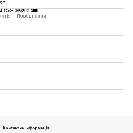
0см
ід трьох робочих днів
антія
Повернення
Контактна інформація