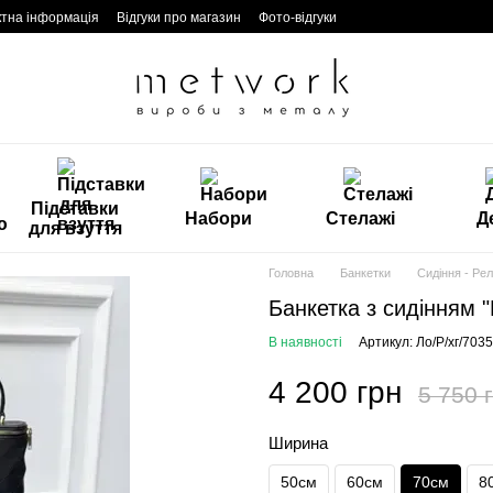
ктна інформація
Відгуки про магазин
Фото-відгуки
Підставки
Набори
Стелажі
Д
для взуття
Головна
Банкетки
Сидіння - Ре
Банкетка з сидінням "
В наявності
Артикул: Ло/Р/хг/703
4 200 грн
5 750 
Ширина
50см
60см
70см
8