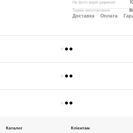
На фото виріб шириною
7
Термін виготовлення
В
Доставка
Оплата
Гар
Каталог
Клієнтам