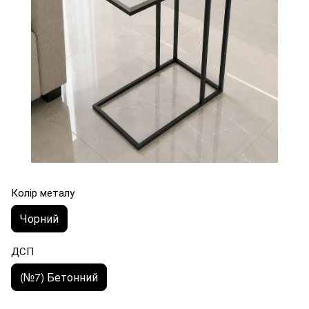
Колір металу
Чорний
ДСП
(№7) Бетонний