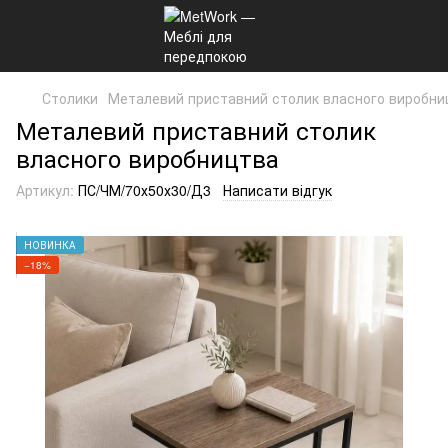
Столики
Металевий приставний столик власного виробни
Металевий приставний столик
власного виробництва
Артикул:
ПС/ЧМ/70х50х30/Д3
Написати відгук
НОВИНКА
−18%