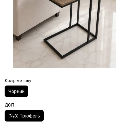
Колір металу
Чорний
ДСП
(№3) Трюфель