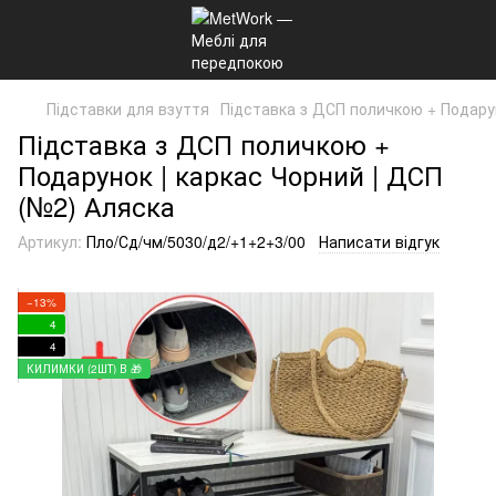
Підставки для взуття
Підставка з ДСП поличкою + Подарун
Підставка з ДСП поличкою +
Подарунок | каркас Чорний | ДСП
(№2) Аляска
Артикул:
Пло/Сд/чм/5030/д2/+1+2+3/00
Написати відгук
−13%
4
4
КИЛИМКИ (2ШТ) В 🎁