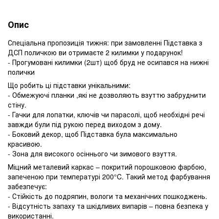
Опис
Спеціальна пропозиція тижня: при замовленні Підставка з
ДСП поличкою ви отримаєте 2 килимки у подарунок!
- Прогумовані килимки (2шт) щоб бруд не осипався на нижні
полички
Що робить ці підставки унікальними:
- Обмежуючі планки ,які не дозволяють взуттю забруднити
стіну.
- Гачки для лопатки, ключів чи парасолі, щоб необхідні речі
завжди були під рукою перед виходом з дому.
- Боковий декор, щоб Підставка була максимально
красивою.
- Зона для високого осіннього чи зимового взуття.
Міцний металевий каркас – покритий порошковою фарбою,
запеченою при температурі 200°C. Такий метод фарбування
забезпечує:
- Стійкість до подряпин, вологи та механічних пошкоджень.
- Відсутність запаху та шкідливих випарів – повна безпека у
використанні.