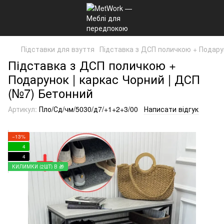
Підставки для взуття
Підставка з ДСП поличкою + Подару
Підставка з ДСП поличкою +
Подарунок | каркас Чорний | ДСП
(№7) Бетонний
Артикул:
Пло/Сд/чм/5030/д7/+1+2+3/00
Написати відгук
−13%
4
4
КИЛИМКИ (2ШТ) В 🎁