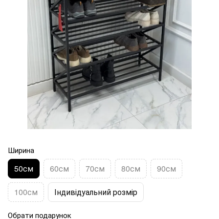
Ширина
50см
60см
70см
80см
90см
100см
Індивідуальний розмір
Обрати подарунок