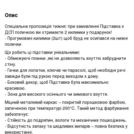
Опис
Спеціальна пропозиція тижня: при замовленні Підставка з
ДСП поличкою ви отримаєте 2 килимки у подарунок!
- Прогумовані килимки (2шт) щоб бруд не осипався на нижні
полички
Що робить ці підставки унікальними:
- Обмежуючі планки ,які не дозволяють взуттю забруднити
стіну.
- Гачки для лопатки, ключів чи парасолі, щоб необхідні речі
завжди були під рукою перед виходом з дому.
- Боковий декор, щоб Підставка була максимально
красивою.
- Зона для високого осіннього чи зимового взуття.
Міцний металевий каркас – покритий порошковою фарбою,
запеченою при температурі 200°C. Такий метод фарбування
забезпечує:
- Стійкість до подряпин, вологи та механічних пошкоджень.
- Відсутність запаху та шкідливих випарів – повна безпека у
використанні.