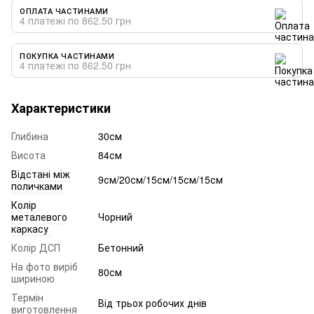
ОПЛАТА ЧАСТИНАМИ
4 платежі по 862.50 грн
ПОКУПКА ЧАСТИНАМИ
4 платежі по 862.50 грн
Характеристики
Глибина
30см
Висота
84см
Відстані між
9см/20см/15см/15см/15см
поличками
Колір
металевого
Чорний
каркасу
Колір ДСП
Бетонний
На фото виріб
80см
шириною
Термін
Від трьох робочих днів
виготовлення