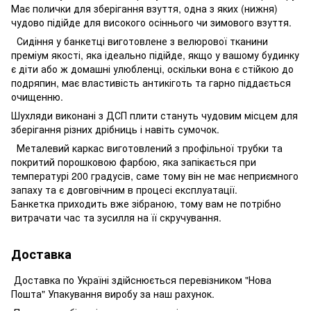
Має полички для зберігання взуття, одна з яких (нижня)
чудово підійде для високого осіннього чи зимового взуття.
Сидіння у банкетці виготовлене з велюрової тканини
преміум якості, яка ідеально підійде, якщо у вашому будинку
є діти або ж домашні улюбленці, оскільки вона є стійкою до
подряпин, має властивість антикіготь та гарно піддається
очищенню.
Шухляди виконані з ДСП плити стануть чудовим місцем для
зберігання різних дрібниць і навіть сумочок.
Металевий каркас виготовлений з профільної трубки та
покритий порошковою фарбою, яка запікається при
температурі 200 градусів, саме тому він не має неприємного
запаху та є довговічним в процесі експлуатації.
Банкетка приходить вже зібраною, тому вам не потрібно
витрачати час та зусилля на її скручування.
Доставка
Доставка по Україні здійснюється перевізником "Нова
Пошта" Упакування виробу за наш рахунок.