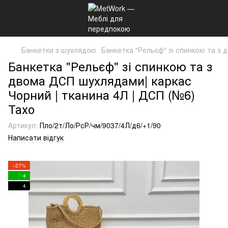
Банкетки з шухлядою
Банкетка "Рельєф" зі спинкою та з 
Банкетка "Рельєф" зі спинкою та з
двома ДСП шухлядами| каркас
Чорний | тканина 4Л | ДСП (№6)
Тахо
Артикул:
Пло/2т/Ло/РсР/чм/9037/4Л/д6/+1/90
Написати відгук
−27%
4
4