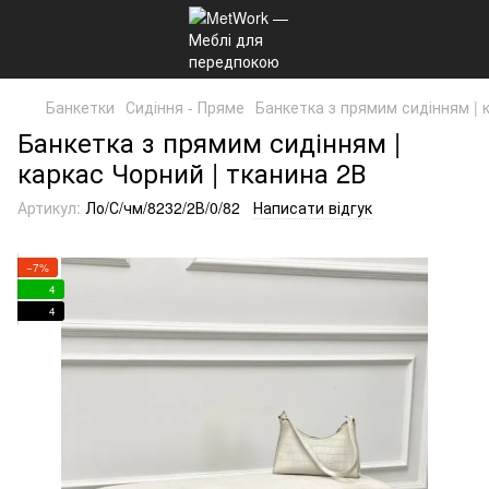
Банкетки
Сидіння - Пряме
Банкетка з прямим сидінням | 
Банкетка з прямим сидінням |
каркас Чорний | тканина 2В
Артикул:
Ло/С/чм/8232/2В/0/82
Написати відгук
−7%
4
4