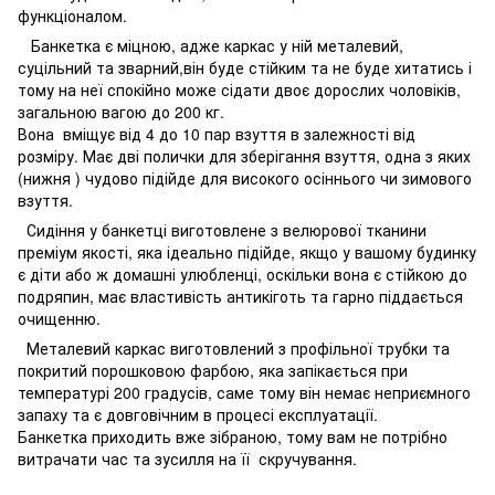
функціоналом.
Банкетка є міцною, адже каркас у ній металевий,
суцільний та зварний,він буде стійким та не буде хитатись і
тому на неї спокійно може сідати двоє дорослих чоловіків,
загальною вагою до 200 кг.
Вона вміщує від 4 до 10 пар взуття в залежності від
розміру. Має дві полички для зберігання взуття, одна з яких
(нижня ) чудово підійде для високого осіннього чи зимового
взуття.
Сидіння у банкетці виготовлене з велюрової тканини
преміум якості, яка ідеально підійде, якщо у вашому будинку
є діти або ж домашні улюбленці, оскільки вона є стійкою до
подряпин, має властивість антикіготь та гарно піддається
очищенню.
Металевий каркас виготовлений з профільної трубки та
покритий порошковою фарбою, яка запікається при
температурі 200 градусів, саме тому він немає неприємного
запаху та є довговічним в процесі експлуатації.
Банкетка приходить вже зібраною, тому вам не потрібно
витрачати час та зусилля на її скручування.