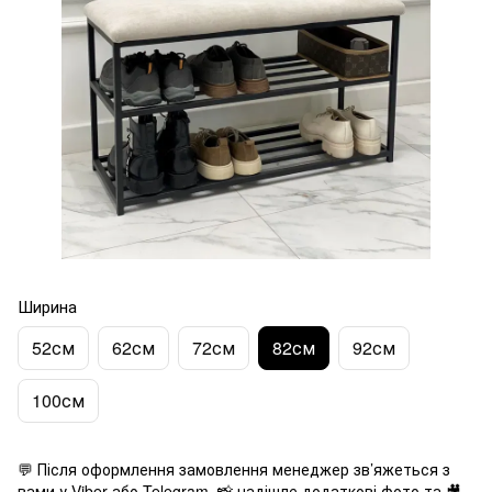
Ширина
52см
62см
72см
82см
92см
100см
💬 Після оформлення замовлення менеджер зв’яжеться з
вами у Viber або Telegram, 📸 надішле додаткові фото та 🎥