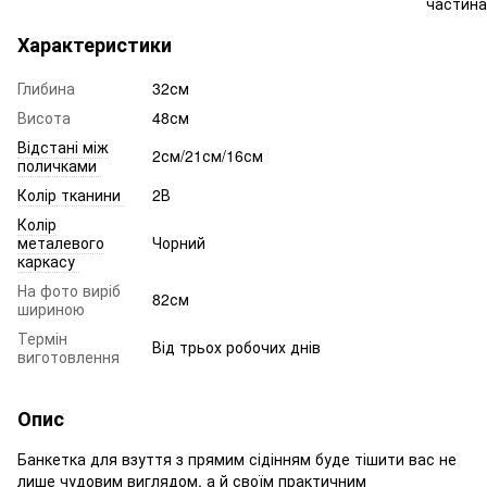
Характеристики
Глибина
32см
Висота
48см
Відстані між
2см/21см/16см
поличками
Колір тканини
2В
Колір
металевого
Чорний
каркасу
На фото виріб
82см
шириною
Термін
Від трьох робочих днів
виготовлення
Опис
Банкетка для взуття з прямим сідінням буде тішити вас не
лише чудовим виглядом, а й своїм практичним