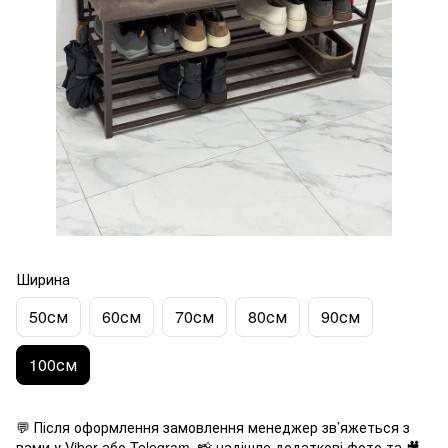
Ширина
50см
60см
70см
80см
90см
100см
💬 Після оформлення замовлення менеджер зв’яжеться з
вами у Viber або Telegram, 📸 надішле додаткові фото та 🎥