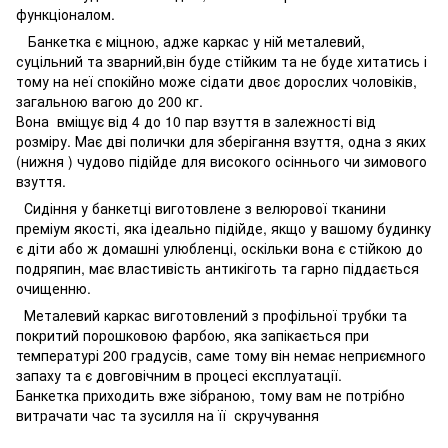
функціоналом.
Банкетка є міцною, адже каркас у ній металевий,
суцільний та зварний,він буде стійким та не буде хитатись і
тому на неї спокійно може сідати двоє дорослих чоловіків,
загальною вагою до 200 кг.
Вона вміщує від 4 до 10 пар взуття в залежності від
розміру. Має дві полички для зберігання взуття, одна з яких
(нижня ) чудово підійде для високого осіннього чи зимового
взуття.
Сидіння у банкетці виготовлене з велюрової тканини
преміум якості, яка ідеально підійде, якщо у вашому будинку
є діти або ж домашні улюбленці, оскільки вона є стійкою до
подряпин, має властивість антикіготь та гарно піддається
очищенню.
Металевий каркас виготовлений з профільної трубки та
покритий порошковою фарбою, яка запікається при
температурі 200 градусів, саме тому він немає неприємного
запаху та є довговічним в процесі експлуатації.
Банкетка приходить вже зібраною, тому вам не потрібно
витрачати час та зусилля на її скручування