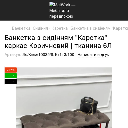
Банкетки
Сидіння - Каретка
Банкетка з сидінням "Каретка
Банкетка з сидінням "Каретка" |
каркас Коричневий | тканина 6Л
Артикул:
Ло/К/км/10035/6Л/+1+3/100
Написати відгук
−27%
4
4