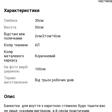
Характеристики
Глибина
35см
Висота
50см
Відстані між
2см/21см/16см
поличками
Колір тканини
6Л
Колір
металевого
Коричневий
каркасу
На фото виріб
100см
шириною
Термін
Від трьох робочих днів
виготовлення
Опис
Банкетка для взуття з каретною стяжкою буде тішити вас
не лише чудовим виглядом, а й своїм практичним