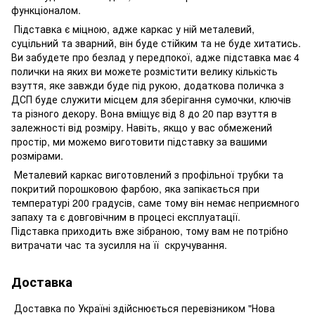
функціоналом.
Підставка є міцною, адже каркас у ній металевий,
суцільний та зварний, він буде стійким та не буде хитатись.
Ви забудете про безлад у передпокої, адже підставка має 4
полички на яких ви можете розмістити велику кількість
взуття, яке завжди буде під рукою, додаткова поличка з
ДСП буде служити місцем для зберігання сумочки, ключів
та різного декору. Вона вміщує від 8 до 20 пар взуття в
залежності від розміру. Навіть, якщо у вас обмежений
простір, ми можемо виготовити підставку за вашими
розмірами.
Металевий каркас виготовлений з профільної трубки та
покритий порошковою фарбою, яка запікається при
температурі 200 градусів, саме тому він немає неприємного
запаху та є довговічним в процесі експлуатації.
Підставка приходить вже зібраною, тому вам не потрібно
витрачати час та зусилля на її скручування.
Доставка
Доставка по Україні здійснюється перевізником "Нова