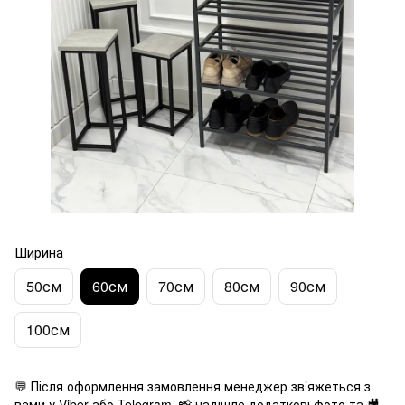
Ширина
50см
60см
70см
80см
90см
100см
💬 Після оформлення замовлення менеджер зв’яжеться з
вами у Viber або Telegram, 📸 надішле додаткові фото та 🎥