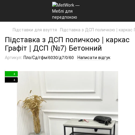
Підставки для взуття
Підставка з ДСП поличкою | каркас 
Підставка з ДСП поличкою | каркас
Графіт | ДСП (№7) Бетонний
Артикул:
Пло/Сд/гфм/6030/д7/0/60
Написати відгук
4
4