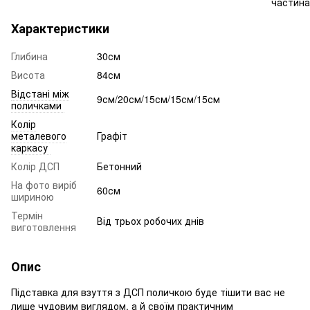
Характеристики
Глибина
30см
Висота
84см
Відстані між
9см/20см/15см/15см/15см
поличками
Колір
металевого
Графіт
каркасу
Колір ДСП
Бетонний
На фото виріб
60см
шириною
Термін
Від трьох робочих днів
виготовлення
Опис
Підставка для взуття з ДСП поличкою буде тішити вас не
лише чудовим виглядом, а й своїм практичним