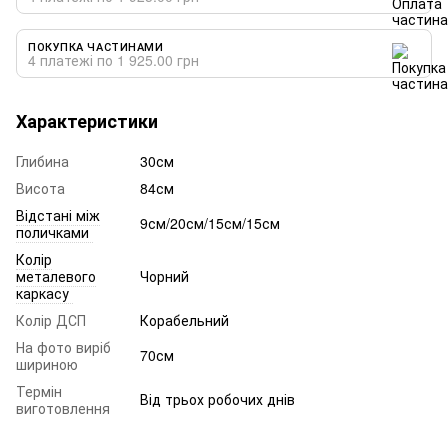
ПОКУПКА ЧАСТИНАМИ
4 платежі по 1 925.00 грн
Характеристики
Глибина
30см
Висота
84см
Відстані між
9см/20см/15см/15см
поличками
Колір
металевого
Чорний
каркасу
Колір ДСП
Корабельний
На фото виріб
70см
шириною
Термін
Від трьох робочих днів
виготовлення