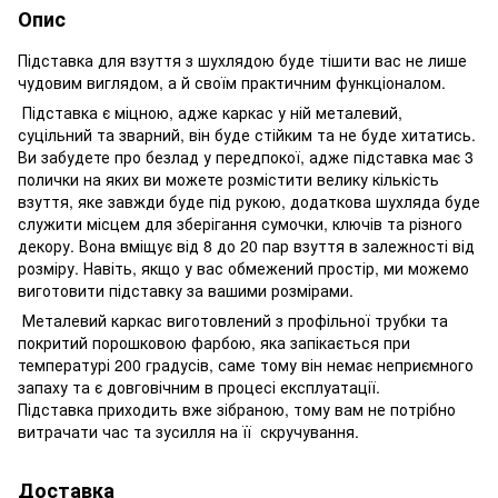
Опис
Підставка для взуття з шухлядою буде тішити вас не лише
чудовим виглядом, а й своїм практичним функціоналом.
Підставка є міцною, адже каркас у ній металевий,
суцільний та зварний, він буде стійким та не буде хитатись.
Ви забудете про безлад у передпокої, адже підставка має 3
полички на яких ви можете розмістити велику кількість
взуття, яке завжди буде під рукою, додаткова шухляда буде
служити місцем для зберігання сумочки, ключів та різного
декору. Вона вміщує від 8 до 20 пар взуття в залежності від
розміру. Навіть, якщо у вас обмежений простір, ми можемо
виготовити підставку за вашими розмірами.
Металевий каркас виготовлений з профільної трубки та
покритий порошковою фарбою, яка запікається при
температурі 200 градусів, саме тому він немає неприємного
запаху та є довговічним в процесі експлуатації.
Підставка приходить вже зібраною, тому вам не потрібно
витрачати час та зусилля на її скручування.
Доставка