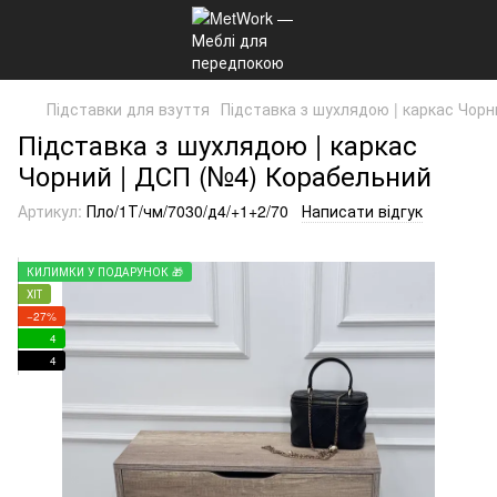
Підставки для взуття
Підставка з шухлядою | каркас Чор
Підставка з шухлядою | каркас
Чорний | ДСП (№4) Корабельний
Артикул:
Пло/1Т/чм/7030/д4/+1+2/70
Написати відгук
КИЛИМКИ У ПОДАРУНОК 🎁
ХІТ
−27%
4
4