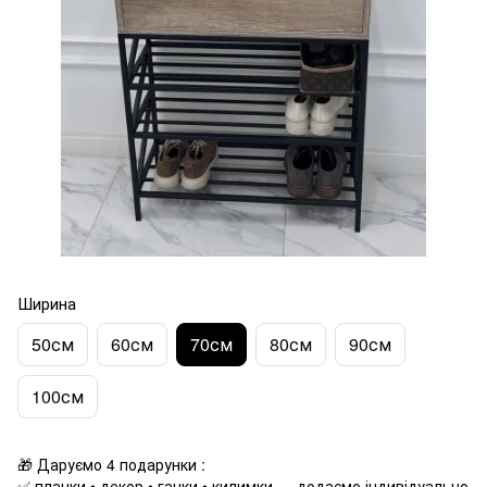
Ширина
50см
60см
70см
80см
90см
100см
🎁 Даруємо 4 подарунки :
✅ планки • декор • гачки • килимки — додаємо індивідуально